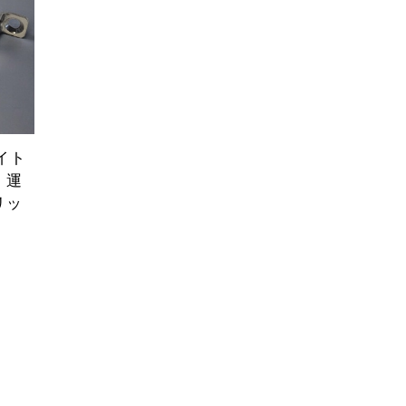
イト
 運
リッ